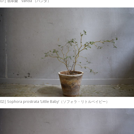
07| 翡翠蘭 vanda （バンダ）
02| Sophora prostrata ‘Little Baby’（ソフォラ・リトルベイビー）