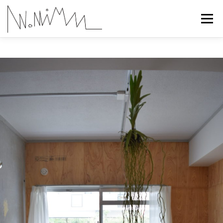
コ
ン
メニュー
テ
ン
ツ
へ
ABOUT
WORKS
CONTACT
RECRUIT
ス
キ
ッ
プ