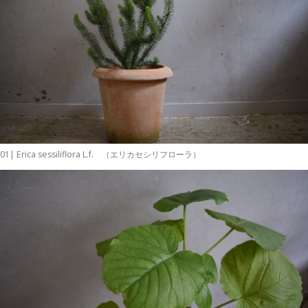
01| Erica sessiliflora L.f. （エリカセシリフローラ）