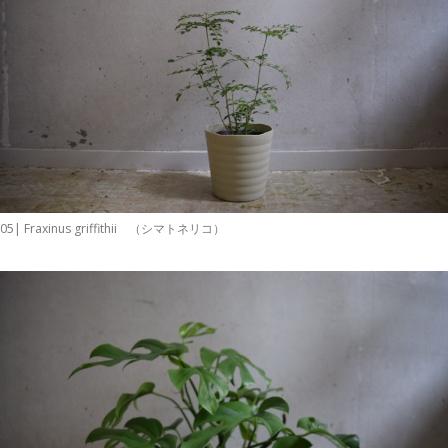
05| Fraxinus griffithii （シマトネリコ）