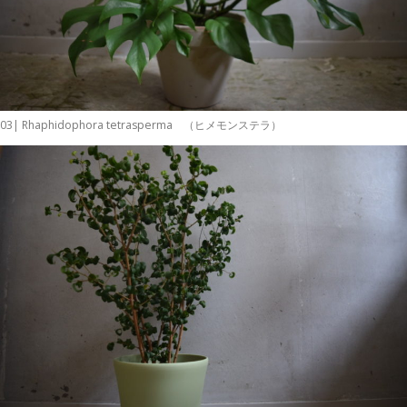
03| Rhaphidophora tetrasperma （ヒメモンステラ）