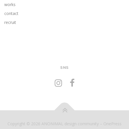
works
contact
recruit
SNS
Copyright © 2026 ANONIMAL design community
–
OnePress