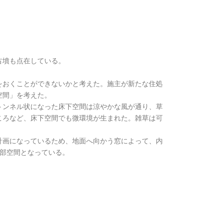
古墳も点在している。
をおくことができないかと考えた。施主が新たな住処
空間」を考えた。
トンネル状になった床下空間は涼やかな風が通り、草
ころなど、床下空間でも微環境が生まれた。雑草は可
計画になっているため、地面へ向かう窓によって、内
内部空間となっている。