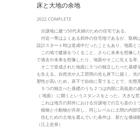
床と大地の余地
2022 COMPLETE
分譲地に建つ50代夫婦のための住宅である。
付近一帯はよくある郊外の住宅地であるが、取柄は
設計スタート時は造成中だったこともあり、地面と
この地で建築をつくること、さらに未来を想像した
で過去や未来を想像したり、地面やそこに生える草
そこで造成された地面に５つの独立したべた基礎を
も生える。自然光や人工照明の光も床下に届く。光
塑性が高いため、床下で自由に育てることで、生態
５つの独立べた基礎のうち２つは内部に高低差のあ
（ 地面） に開くというスタンスをとった。大きな
これは地方の郊外における分譲地での立ち姿の１
植物と小動物が共存し、同じレベルに土間の内部空
住むための土地を選んでいた条件は、新たな価値観
（江上史恭）