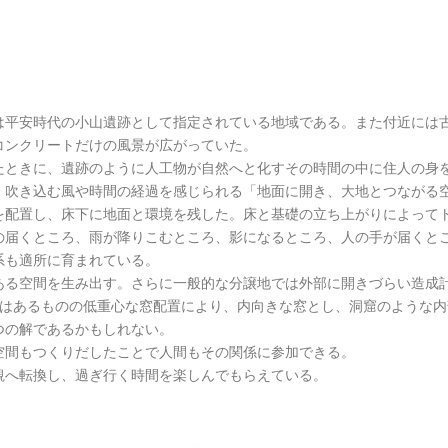
平安時代の小山遺跡として指定されている地域である。また付近には
コンクリートだけの風景が広がっていた。
ときに、遺跡のように人工物が自然へと化すその時間の中に住人の身
、吹き込む風や時間の経過を感じられる「地面に開き、大地とつながる
配置し、床下に地面と環境を残した。床と基礎の立ち上がりによって
の届くところ、雨が降りこむところ、影になるところ、人の手が届くと
系も適所に育まれている。
る空間を生み出す。さらに一般的な分譲地では外部に開きづらい造成
窓はあるものの低重心な窓配置により、内向きな窓とし、洞窟のような
つの解であるかもしれない。
間もつくりだしたことで人間もその関係に参加できる。
へ転換し、過ぎ行く時間を楽しんでもらえている。