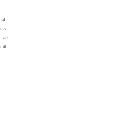
out
rks
ntact
ruit