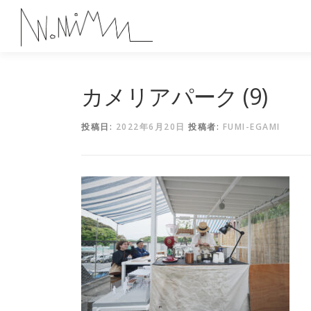
コ
ン
テ
ン
ツ
へ
カメリアパーク (9)
ス
キ
投稿日:
2022年6月20日
投稿者:
FUMI-EGAMI
ッ
プ