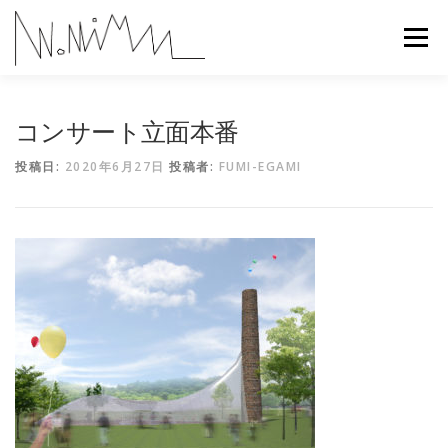
コ
ン
メニュー
テ
ン
ツ
へ
ABOUT
WORKS
CONTACT
RECRUIT
コンサート立面本番
ス
キ
投稿日:
2020年6月27日
投稿者:
FUMI-EGAMI
ッ
プ