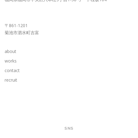
KUMAMOTO OFFICE
〒861-1201
菊池市泗水町吉富
about
works
contact
recruit
SNS