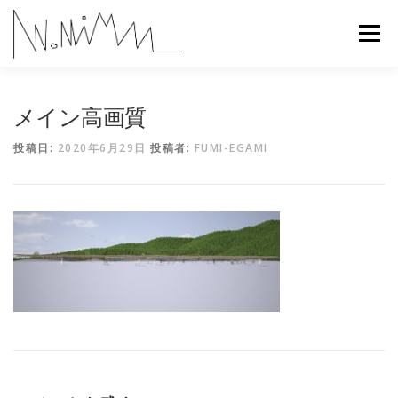
コ
ン
メニュー
テ
ン
ツ
へ
ABOUT
WORKS
CONTACT
RECRUIT
メイン高画質
ス
キ
投稿日:
2020年6月29日
投稿者:
FUMI-EGAMI
ッ
プ