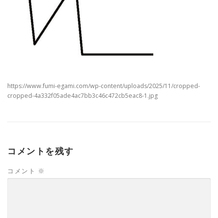
https://www.fumi-egami.com/wp-content/uploads/2025/11/cropped-
cropped-4a332f05ade4ac7bb3c46c472cb5eac8-1.jpg
コメントを残す
コメント
※