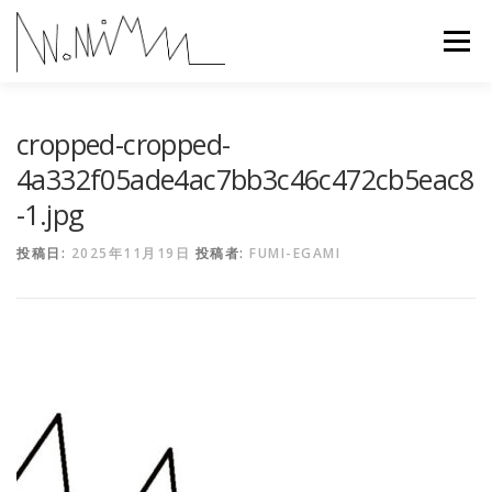
コ
ン
メニュー
テ
ン
ツ
へ
ABOUT
WORKS
CONTACT
RECRUIT
cropped-cropped-
ス
キ
4a332f05ade4ac7bb3c46c472cb5eac8
ッ
-1.jpg
プ
投稿日:
2025年11月19日
投稿者:
FUMI-EGAMI