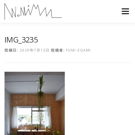
コ
ン
メニュー
テ
ン
ツ
へ
ABOUT
WORKS
CONTACT
RECRUIT
IMG_3235
ス
キ
投稿日:
2020年7月13日
投稿者:
FUMI-EGAMI
ッ
プ