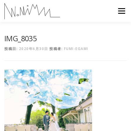
コ
ン
メニュー
テ
ン
ツ
へ
ABOUT
WORKS
CONTACT
RECRUIT
IMG_8035
ス
キ
投稿日:
2020年6月30日
投稿者:
FUMI-EGAMI
ッ
プ