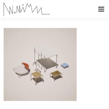
コ
ン
メニュー
テ
ン
ツ
へ
ABOUT
WORKS
CONTACT
RECRUIT
ス
キ
ッ
プ