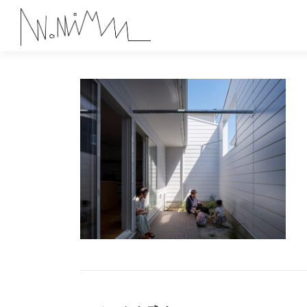
コ
ン
テ
ン
ツ
へ
ス
キ
ッ
プ