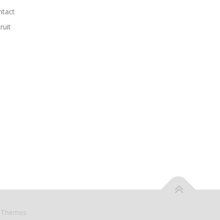
ntact
ruit
eThemes