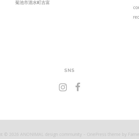
菊池市泗水町吉富
co
rec
SNS
ht © 2026 ANONIMAL design community
–
OnePress
theme by Fam