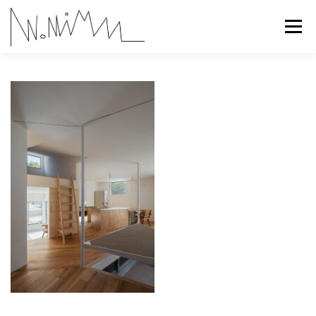
コ
ン
メニュー
テ
ン
ツ
へ
ABOUT
WORKS
CONTACT
RECRUIT
ス
キ
ッ
プ