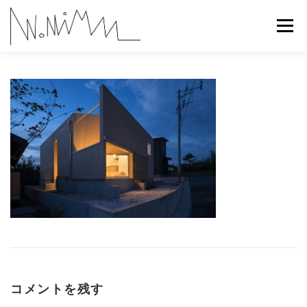
コ
ン
メニュー
テ
ン
ツ
へ
ABOUT
WORKS
CONTACT
RECRUIT
ス
キ
ッ
プ
コメントを残す