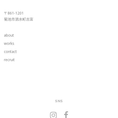
KUMAMOTO OFFICE
〒861-1201
菊池市泗水町吉富
about
works
contact
recruit
SNS