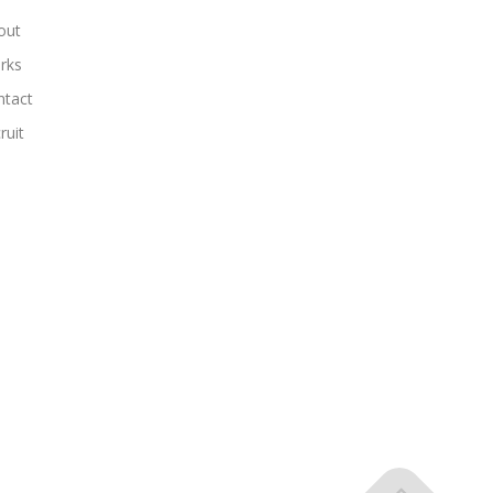
out
rks
ntact
ruit