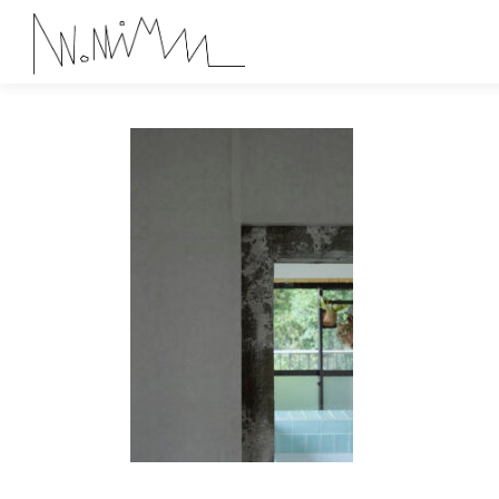
コ
ン
テ
ン
ツ
へ
ス
キ
ッ
プ