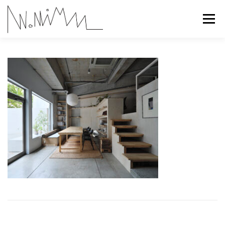
コ
ン
メニュー
テ
ン
ツ
へ
ABOUT
WORKS
CONTACT
RECRUIT
ス
キ
ッ
プ