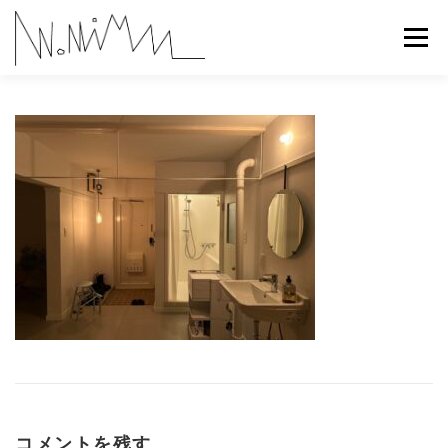
コ
ン
メニュー
テ
ン
ツ
へ
ABOUT
WORKS
CONTACT
RECRUIT
ス
キ
ッ
プ
コメントを残す