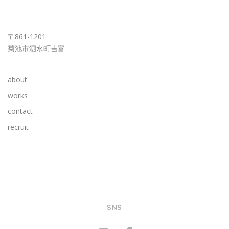
KUMAMOTO OFFICE
〒861-1201
菊池市泗水町吉富
about
works
contact
recruit
SNS