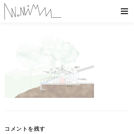
コ
ン
メニュー
テ
ン
ツ
へ
ABOUT
WORKS
CONTACT
RECRUIT
ス
キ
ッ
プ
コメントを残す