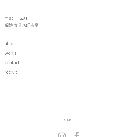
KUMAMOTO OFFICE
〒861-1201
菊池市泗水町吉富
about
works
contact
recruit
SNS