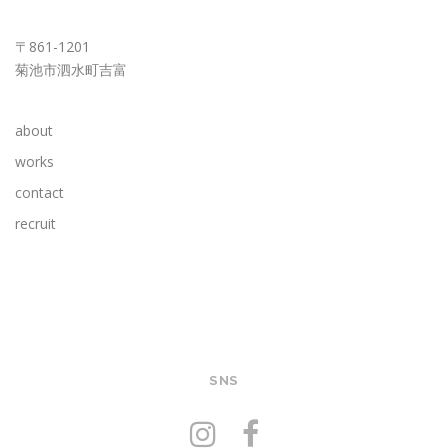
KUMAMOTO OFFICE
〒861-1201
菊池市泗水町吉富
about
works
contact
recruit
SNS