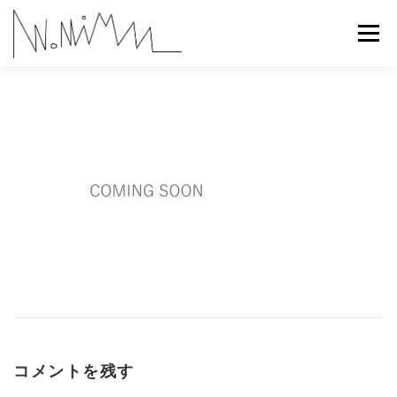
コ
ン
メニュー
テ
ン
ツ
へ
ABOUT
WORKS
CONTACT
RECRUIT
ス
キ
ッ
プ
コメントを残す