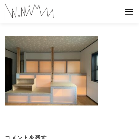
コ
ン
メニュー
テ
ン
ツ
へ
ABOUT
WORKS
CONTACT
RECRUIT
ス
キ
ッ
プ
コメントを残す