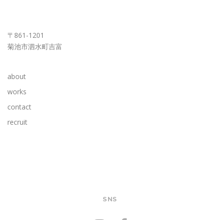
KUMAMOTO OFFICE
〒861-1201
菊池市泗水町吉富
about
works
contact
recruit
SNS