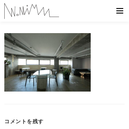
コ
ン
メニュー
テ
ン
ツ
へ
ABOUT
WORKS
CONTACT
RECRUIT
ス
キ
ッ
プ
コメントを残す