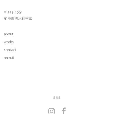
KUMAMOTO OFFICE
〒861-1201
菊池市泗水町吉富
about
works
contact
recruit
SNS