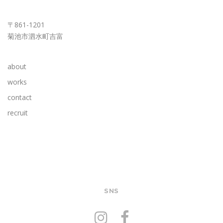
KUMAMOTO OFFICE
〒861-1201
菊池市泗水町吉富
about
works
contact
recruit
SNS