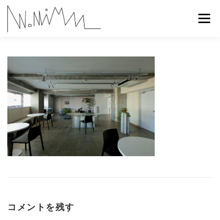
コ
ン
メニュー
テ
ン
ツ
へ
ABOUT
WORKS
CONTACT
RECRUIT
ス
キ
ッ
プ
コメントを残す