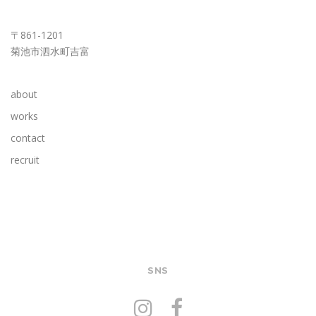
KUMAMOTO OFFICE
〒861-1201
菊池市泗水町吉富
about
works
contact
recruit
SNS