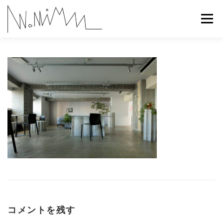
コ
ン
メニュー
テ
ン
ツ
へ
ABOUT
WORKS
CONTACT
RECRUIT
ス
キ
ッ
プ
コメントを残す