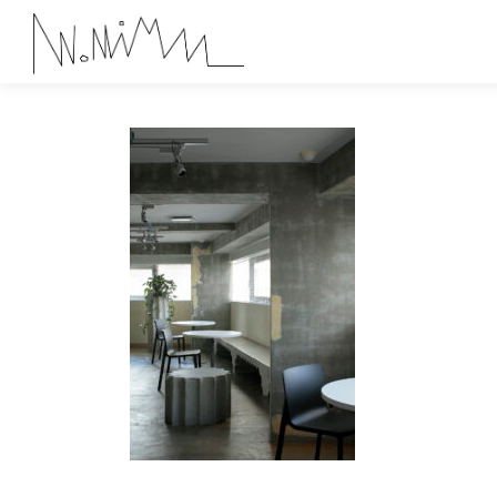
コ
ン
テ
ン
ツ
へ
ス
キ
ッ
プ