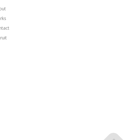
out
rks
ntact
ruit