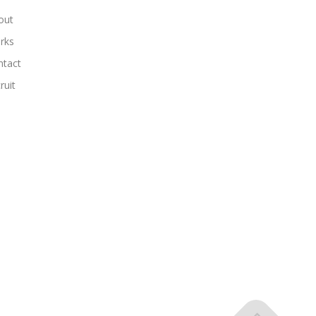
out
rks
ntact
ruit