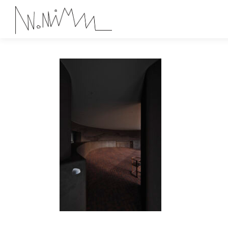
コ
ン
テ
ン
ツ
へ
ス
キ
ッ
プ