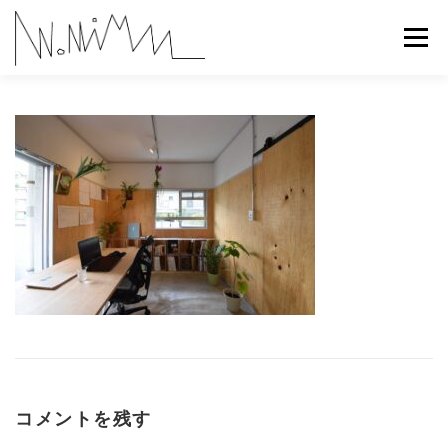
コ
ン
メニュー
テ
ン
ツ
へ
ABOUT
WORKS
CONTACT
RECRUIT
ス
キ
ッ
プ
コメントを残す