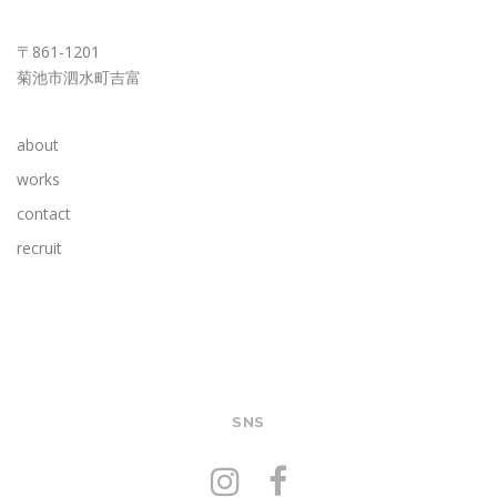
KUMAMOTO OFFICE
〒861-1201
菊池市泗水町吉富
about
works
contact
recruit
SNS