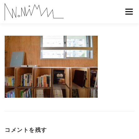
コ
ン
メニュー
テ
ン
ツ
へ
ABOUT
WORKS
CONTACT
RECRUIT
ス
キ
ッ
プ
コメントを残す