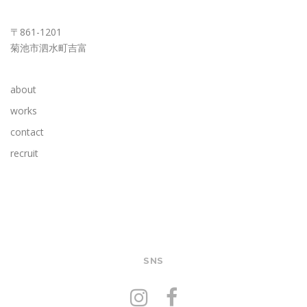
KUMAMOTO OFFICE
〒861-1201
菊池市泗水町吉富
about
works
contact
recruit
SNS